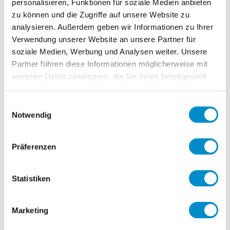
personalisieren, Funktionen für soziale Medien anbieten
Testabteilung
zu können und die Zugriffe auf unsere Website zu
Koordination dezentraler
analysieren. Außerdem geben wir Informationen zu Ihrer
Entwicklungsstandorte
Verwendung unserer Website an unsere Partner für
soziale Medien, Werbung und Analysen weiter. Unsere
Gewähleistung der Einhaltung
Partner führen diese Informationen möglicherweise mit
internationaler Qualitätsnormen und
weiteren Daten zusammen, die Sie ihnen bereitgestellt
Industriestandards
haben oder die sie im Rahmen Ihrer Nutzung der Dienste
Technologische Weiterentwicklung der
gesammelt haben.
Einwilligungsauswahl
Produkte
Notwendig
Projektierung wirtschaftlich
realisiserbarer Produkte
Präferenzen
Statistiken
Personnel accountability
Not specified
Budget accountability
Marketing
Not specified