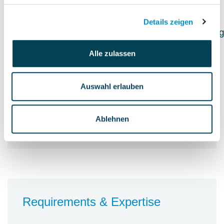
PMO Know-how/ Tracking
Maßnahmen (z.B.
Details zeigen
Mitarbeiterabbau/Strandortzusammenlegung
von Einheiten)
Alle zulassen
Personnel accountability
Auswahl erlauben
1,300 Employees
Budget accountability
Ablehnen
200 million Euro
Requirements & Expertise