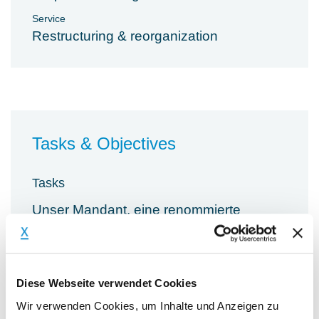
Service
Restructuring & reorganization
Tasks & Objectives
Tasks
Unser Mandant, eine renommierte
Beteiligungsgesellschaft, sucht einen
erfahrenen CRO (m/w/d), der ein
Portfoliounternehmen sowohl vertrieblich
Diese Webseite verwendet Cookies
als auch produktionstechnisch
Wir verwenden Cookies, um Inhalte und Anzeigen zu
restrukturiert.