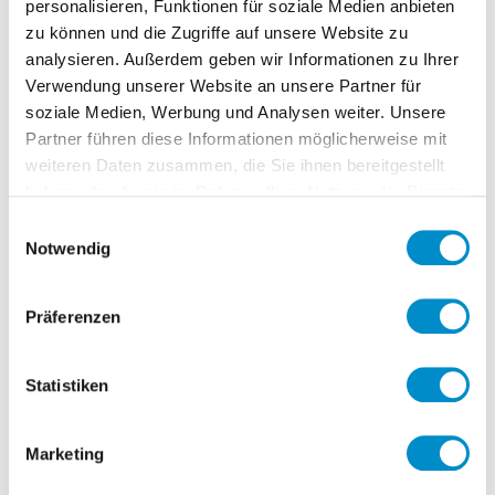
personalisieren, Funktionen für soziale Medien anbieten
zu können und die Zugriffe auf unsere Website zu
analysieren. Außerdem geben wir Informationen zu Ihrer
Vertrieb:
Verwendung unserer Website an unsere Partner für
Umsetzung von Vertriebsinitiativen
soziale Medien, Werbung und Analysen weiter. Unsere
Partner führen diese Informationen möglicherweise mit
Entwicklung von Vertriebsstrategien –
weiteren Daten zusammen, die Sie ihnen bereitgestellt
Sparringspartner für den neuen Head
haben oder die sie im Rahmen Ihrer Nutzung der Dienste
of Sales
gesammelt haben.
Einwilligungsauswahl
Cross-Selling Potenziale identifizieren
Notwendig
und umsetzen
Vertrieb ganzheitlich über alle
Präferenzen
Produktgruppen und Standorte
ausrichten
Statistiken
Operations Unterstützung
Marketing
Restrukturierung eines Standortes