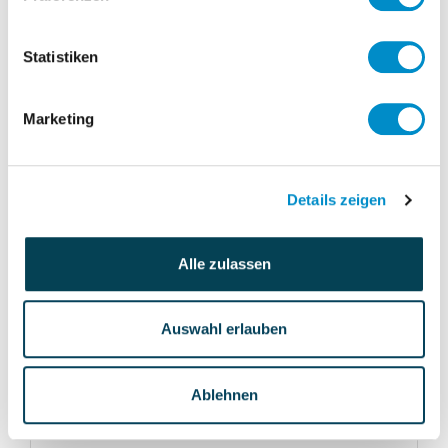
ab sofort
30.06.2025
Consulting
Statistiken
Süddeutschland, Deutschland
100 %
Marketing
Details zeigen
№ 1809
28.10.2024
Projektmanager
Alle zulassen
Betriebsorganisation (m/w/d) ad
interim
Auswahl erlauben
INTERIMISTISCH
Ablehnen
Etablierung einer zentralen
Organisationseinheit bei einem