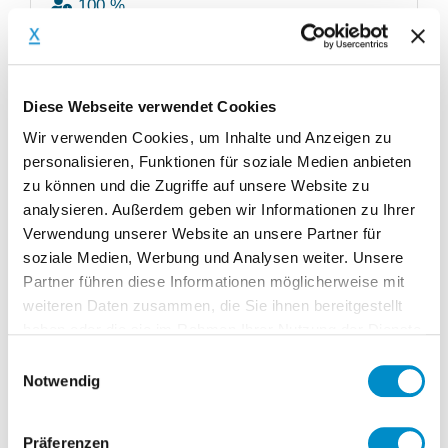
100 %
№ 1810
28.10.2024
Diese Webseite verwendet Cookies
Wir verwenden Cookies, um Inhalte und Anzeigen zu
Post Merger Integration Manager
personalisieren, Funktionen für soziale Medien anbieten
(m/w/d) ad interim
zu können und die Zugriffe auf unsere Website zu
analysieren. Außerdem geben wir Informationen zu Ihrer
INTERIMISTISCH
Verwendung unserer Website an unsere Partner für
Durchführung der Post Merger
soziale Medien, Werbung und Analysen weiter. Unsere
Integration sowie begleitender
Partner führen diese Informationen möglicherweise mit
weiteren Daten zusammen, die Sie ihnen bereitgestellt
Restrukturierung bei einem
haben oder die sie im Rahmen Ihrer Nutzung der Dienste
mittelständischen Maschinenbauer
gesammelt haben.
Einwilligungsauswahl
Notwendig
nach Vereinbarung
Maschinen- & Anlagenbau
Präferenzen