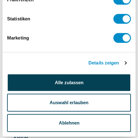
Core tasks:
Conceptualizing an appropriate legal
Statistiken
frame for the rundown of the bank
Implementing of processes for the
Marketing
retention of documents, availability of
digital records and potentially
managing outstanding deposits of
Details zeigen
unreachable customers
Building up a third party structure past
Alle zulassen
liquidation
Auswahl erlauben
Personalverantwortung
keine
Ablehnen
Budgetverantwortung
keine