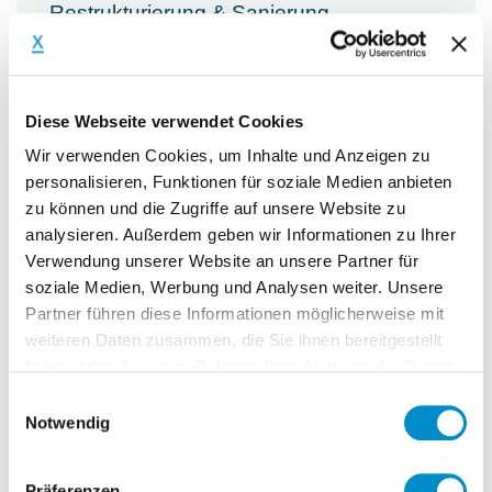
Restrukturierung & Sanierung
Diese Webseite verwendet Cookies
Wir verwenden Cookies, um Inhalte und Anzeigen zu
Aufgaben & Ziele
personalisieren, Funktionen für soziale Medien anbieten
zu können und die Zugriffe auf unsere Website zu
analysieren. Außerdem geben wir Informationen zu Ihrer
Aufgabenstellung
Verwendung unserer Website an unsere Partner für
Our client, a renowned management
soziale Medien, Werbung und Analysen weiter. Unsere
consultancy, with a consulting mandate
Partner führen diese Informationen möglicherweise mit
for an international bank is looking for a
weiteren Daten zusammen, die Sie ihnen bereitgestellt
haben oder die sie im Rahmen Ihrer Nutzung der Dienste
regulatory banking expert (m/w/d) to
gesammelt haben.
Einwilligungsauswahl
conceptualize an appropriate legal frame
Notwendig
for the rundown of the bank.
Präferenzen