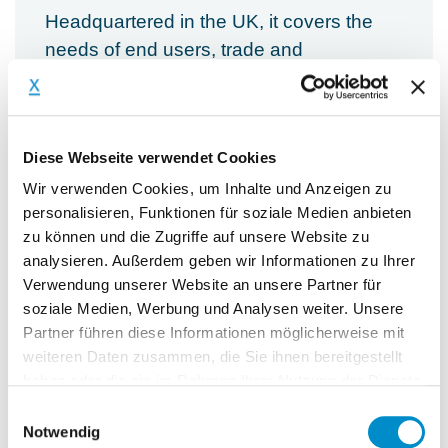
Headquartered in the UK, it covers the
needs of end users, trade and
professional customers with a broad
product portfolio.
Diese Webseite verwendet Cookies
Against the background of a holistic
Wir verwenden Cookies, um Inhalte und Anzeigen zu
transformation and the development of
personalisieren, Funktionen für soziale Medien anbieten
the "Product Management" department,
zu können und die Zugriffe auf unsere Website zu
analysieren. Außerdem geben wir Informationen zu Ihrer
they are looking for an experienced
Verwendung unserer Website an unsere Partner für
"Product Manager" (m/f/d) who will
soziale Medien, Werbung und Analysen weiter. Unsere
actively support the management in the
Partner führen diese Informationen möglicherweise mit
transformation of the company, both
weiteren Daten zusammen, die Sie ihnen bereitgestellt
operationally and on site.
haben oder die sie im Rahmen Ihrer Nutzung der Dienste
gesammelt haben.
Einwilligungsauswahl
Notwendig