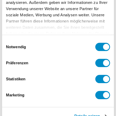
analysieren. Außerdem geben wir Informationen zu Ihrer
interim im Bereich Electronics / PCBA.
Verwendung unserer Website an unsere Partner für
soziale Medien, Werbung und Analysen weiter. Unsere
Partner führen diese Informationen möglicherweise mit
Hauptaufgaben:
weiteren Daten zusammen, die Sie ihnen bereitgestellt
Analyse und Aufbau von
haben oder die sie im Rahmen Ihrer Nutzung der Dienste
gesammelt haben.
internationalen Beschaffungsmärkten
Einwilligungsauswahl
Notwendig
aufgrund von
Ausschreibungsunterlagen sowie
technischen Spezifikationen
Präferenzen
Durchführung von Preis- und
Wertanalysen
Statistiken
Benchmark mit am Markt vorhanden
Lösungsansätzen
Marketing
Aufzeigen und Verfolgung der
gesteckten Kostenziele im Projekt
Eigenverantwortliche
Details zeigen