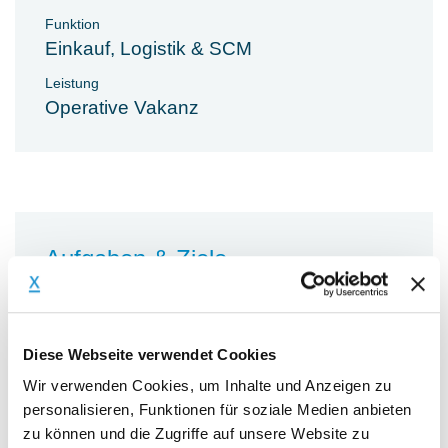
Funktion
Einkauf, Logistik & SCM
Leistung
Operative Vakanz
Aufgaben & Ziele
Aufgabenstellung
Unser Mandant, ein namhafter Partner
Diese Webseite verwendet Cookies
der Automobil- und Nutzfahrzeugindustrie
Wir verwenden Cookies, um Inhalte und Anzeigen zu
mit internationalen Standorten, sucht
personalisieren, Funktionen für soziale Medien anbieten
einen Strategischen Einkäufer (m/w/d) ad
zu können und die Zugriffe auf unsere Website zu